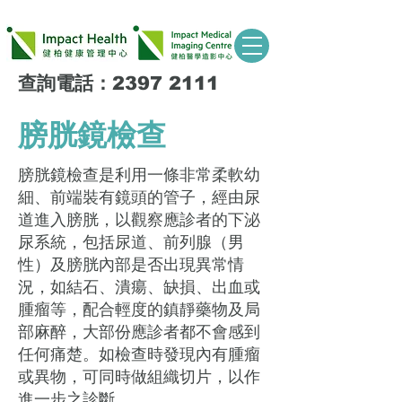
查詢電話：2397 2111
膀胱鏡檢查
膀胱鏡檢查是利用一條非常柔軟幼
細、前端裝有鏡頭的管子，經由尿
道進入膀胱，以觀察應診者的下泌
尿系統，包括尿道、前列腺（男
性）及膀胱內部是否出現異常情
況，如結石、潰瘍、缺損、出血或
腫瘤等，配合輕度的鎮靜藥物及局
部麻醉，大部份應診者都不會感到
任何痛楚。如檢查時發現內有腫瘤
或異物，可同時做組織切片，以作
進一步之診斷。