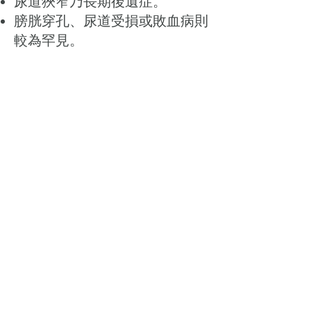
尿道狹窄乃長期後遺症。
膀胱穿孔、尿道受損或敗血病則
較為罕見。
以上只作參考，如有問題，請致電本
中心查詢。