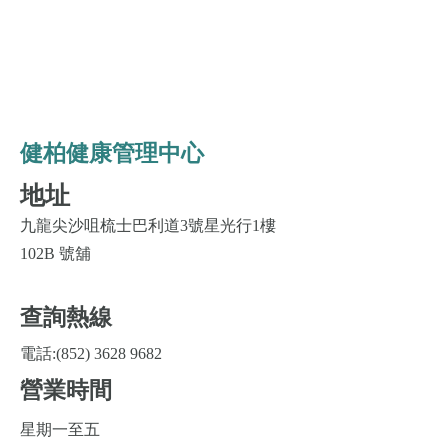
​按此下載健柏轉介表格
IMPACT REFERRAL FORM
健柏健康管理中心
地址
九龍尖沙咀梳士巴利道3號星光行1樓
102B 號舖
查詢熱線
電話:
(852) 3628 9682
營業
時間
星期一至五