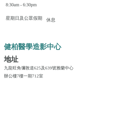
8:30am - 6:30pm
星期日及公眾假期
休息
健柏醫學造影中心
地址
九龍旺角彌敦道625及639號雅蘭中心
辦公樓7樓一期712室
查詢熱線
電話:
(852) 2397 2111
營業時間
星期一至六